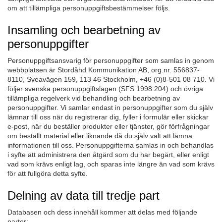
om att tillämpliga personuppgiftsbestämmelser följs.
Insamling och bearbetning av
personuppgifter
Personuppgiftsansvarig för personuppgifter som samlas in genom
webbplatsen är Stordåhd Kommunikation AB, org.nr. 556837-
8110, Sveavägen 159, 113 46 Stockholm, +46 (0)8-501 08 710. Vi
följer svenska personuppgiftslagen (SFS 1998:204) och övriga
tillämpliga regelverk vid behandling och bearbetning av
personuppgifter. Vi samlar endast in personuppgifter som du själv
lämnar till oss när du registrerar dig, fyller i formulär eller skickar
e-post, när du beställer produkter eller tjänster, gör förfrågningar
om beställt material eller liknande då du själv valt att lämna
informationen till oss. Personuppgifterna samlas in och behandlas
i syfte att administrera den åtgärd som du har begärt, eller enligt
vad som krävs enligt lag, och sparas inte längre än vad som krävs
för att fullgöra detta syfte.
Delning av data till tredje part
Databasen och dess innehåll kommer att delas med följande
parter: