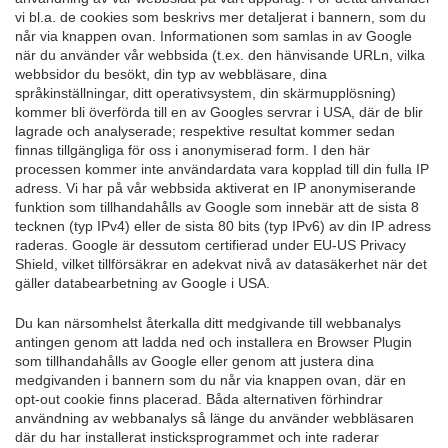
vi bl.a. de cookies som beskrivs mer detaljerat i bannern, som du
når via knappen ovan. Informationen som samlas in av Google
när du använder vår webbsida (t.ex. den hänvisande URLn, vilka
webbsidor du besökt, din typ av webbläsare, dina
språkinställningar, ditt operativsystem, din skärmupplösning)
kommer bli överförda till en av Googles servrar i USA, där de blir
lagrade och analyserade; respektive resultat kommer sedan
finnas tillgängliga för oss i anonymiserad form. I den här
processen kommer inte användardata vara kopplad till din fulla IP
adress. Vi har på vår webbsida aktiverat en IP anonymiserande
funktion som tillhandahålls av Google som innebär att de sista 8
tecknen (typ IPv4) eller de sista 80 bits (typ IPv6) av din IP adress
raderas. Google är dessutom certifierad under EU-US Privacy
Shield, vilket tillförsäkrar en adekvat nivå av datasäkerhet när det
gäller databearbetning av Google i USA.
Du kan närsomhelst återkalla ditt medgivande till webbanalys
antingen genom att ladda ned och installera en Browser Plugin
som tillhandahålls av Google eller genom att justera dina
medgivanden i bannern som du når via knappen ovan, där en
opt-out cookie finns placerad. Båda alternativen förhindrar
användning av webbanalys så länge du använder webbläsaren
där du har installerat insticksprogrammet och inte raderar