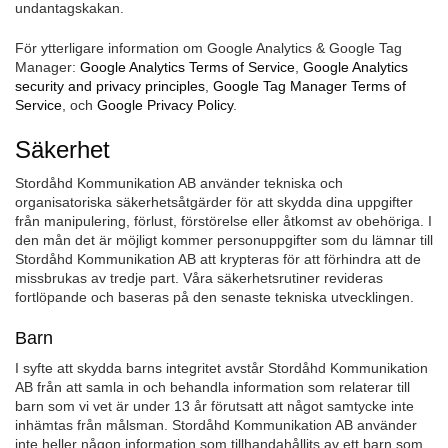
undantagskakan.
För ytterligare information om Google Analytics & Google Tag
Manager:
Google Analytics Terms of Service
,
Google Analytics
security and privacy principles
,
Google Tag Manager Terms of
Service
, och
Google Privacy Policy
.
Säkerhet
Stordåhd Kommunikation AB använder tekniska och
organisatoriska säkerhetsåtgärder för att skydda dina uppgifter
från manipulering, förlust, förstörelse eller åtkomst av obehöriga. I
den mån det är möjligt kommer personuppgifter som du lämnar till
Stordåhd Kommunikation AB att krypteras för att förhindra att de
missbrukas av tredje part. Våra säkerhetsrutiner revideras
fortlöpande och baseras på den senaste tekniska utvecklingen.
Barn
I syfte att skydda barns integritet avstår Stordåhd Kommunikation
AB från att samla in och behandla information som relaterar till
barn som vi vet är under 13 år förutsatt att något samtycke inte
inhämtas från målsman. Stordåhd Kommunikation AB använder
inte heller någon information som tillhandahållits av ett barn som