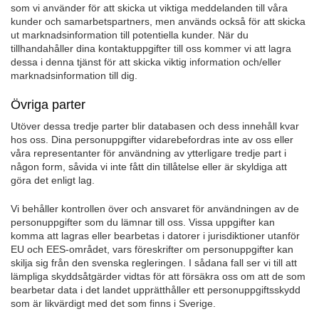
som vi använder för att skicka ut viktiga meddelanden till våra
kunder och samarbetspartners, men används också för att skicka
ut marknadsinformation till potentiella kunder. När du
tillhandahåller dina kontaktuppgifter till oss kommer vi att lagra
dessa i denna tjänst för att skicka viktig information och/eller
marknadsinformation till dig.
Övriga parter
Utöver dessa tredje parter blir databasen och dess innehåll kvar
hos oss. Dina personuppgifter vidarebefordras inte av oss eller
våra representanter för användning av ytterligare tredje part i
någon form, såvida vi inte fått din tillåtelse eller är skyldiga att
göra det enligt lag.
Vi behåller kontrollen över och ansvaret för användningen av de
personuppgifter som du lämnar till oss. Vissa uppgifter kan
komma att lagras eller bearbetas i datorer i jurisdiktioner utanför
EU och EES-området, vars föreskrifter om personuppgifter kan
skilja sig från den svenska regleringen. I sådana fall ser vi till att
lämpliga skyddsåtgärder vidtas för att försäkra oss om att de som
bearbetar data i det landet upprätthåller ett personuppgiftsskydd
som är likvärdigt med det som finns i Sverige.