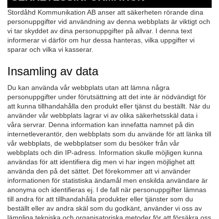
Stordåhd Kommunikation AB anser att säkerheten rörande dina
personuppgifter vid användning av denna webbplats är viktigt och
vi tar skyddet av dina personuppgifter på allvar. I denna text
informerar vi därför om hur dessa hanteras, vilka uppgifter vi
sparar och vilka vi kasserar.
Insamling av data
Du kan använda vår webbplats utan att lämna några
personuppgifter under förutsättning att det inte är nödvändigt för
att kunna tillhandahålla den produkt eller tjänst du beställt. När du
använder vår webbplats lagrar vi av olika säkerhetsskäl data i
våra servrar. Denna information kan innefatta namnet på din
internetleverantör, den webbplats som du använde för att länka till
vår webbplats, de webbplatser som du besöker från vår
webbplats och din IP-adress. Information skulle möjligen kunna
användas för att identifiera dig men vi har ingen möjlighet att
använda den på det sättet. Det förekommer att vi använder
informationen för statistiska ändamål men enskilda användare är
anonyma och identifieras ej. I de fall när personuppgifter lämnas
till andra för att tillhandahålla produkter eller tjänster som du
beställt eller av andra skäl som du godkänt, använder vi oss av
lämpliga tekniska och organisatoriska metoder för att försäkra oss