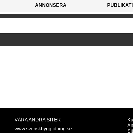
ANNONSERA
PUBLIKAT
VÅRA ANDRA SITER
Ku
An
www.svenskbyggtidning.se
Si