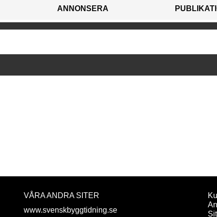
ANNONSERA
PUBLIKAT
VÅRA ANDRA SITER
Ku
An
www.svenskbyggtidning.se
Si