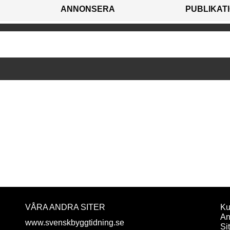
ANNONSERA
PUBLIKAT
VÅRA ANDRA SITER
Ku
An
www.svenskbyggtidning.se
Si