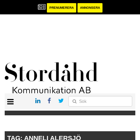
PRENUMERERA
ANNONSERA
START
PRENUMERERA
ANNONSERA
PUBLIKATIONER
TAG:
ANNELI ALERSJÖ