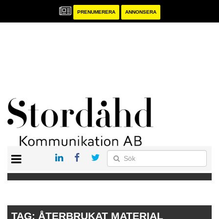
PRENUMERERA
ANNONSERA
START
PRENUMERERA
ANNONSERA
PUBLIKATIONER
TAG:
ÅTERBRUKAT MATERIAL