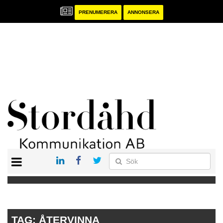
PRENUMERERA
ANNONSERA
START
PRENUMERERA
ANNONSERA
PUBLIKATIONER
TAG:
ÅTERVINNA