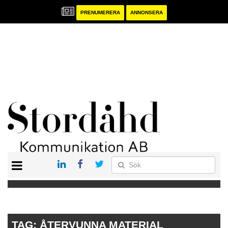
PRENUMERERA
ANNONSERA
START
PRENUMERERA
ANNONSERA
PUBLIKATIONER
TAG:
ÅTERVUNNA MATERIAL