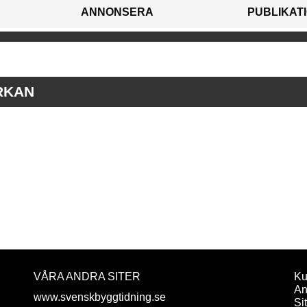
ANNONSERA
PUBLIKAT
RKAN
VÅRA ANDRA SITER
Ku
An
www.svenskbyggtidning.se
Si