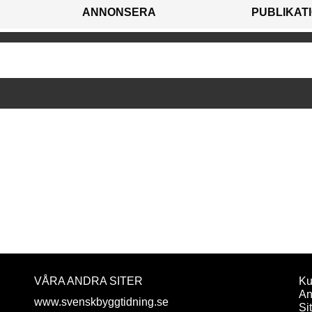
ANNONSERA
PUBLIKAT
VÅRA ANDRA SITER
Ku
An
www.svenskbyggtidning.se
Si