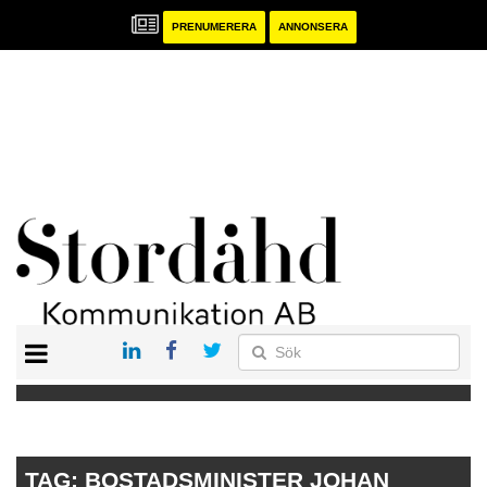
PRENUMERERA
ANNONSERA
START
PRENUMERERA
ANNONSERA
PUBLIKATIONER
TAG:
BOSTADSMINISTER JOHAN