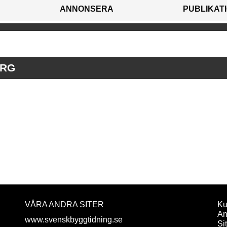
ANNONSERA
PUBLIKAT
ORG
VÅRA ANDRA SITER
Ku
An
www.svenskbyggtidning.se
Si