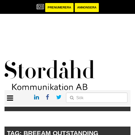
PRENUMERERA
ANNONSERA
START
PRENUMERERA
ANNONSERA
PUBLIKATIONER
TAG:
BREEAM OUTSTANDING