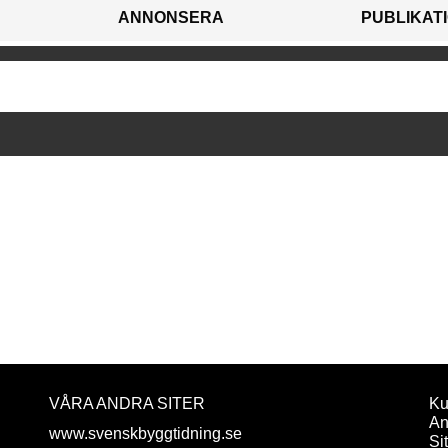
ANNONSERA
PUBLIKAT
VÅRA ANDRA SITER
Ku
An
www.svenskbyggtidning.se
Si