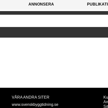
ANNONSERA
PUBLIKAT
VÅRA ANDRA SITER
Ku
An
www.svenskbyggtidning.se
Si