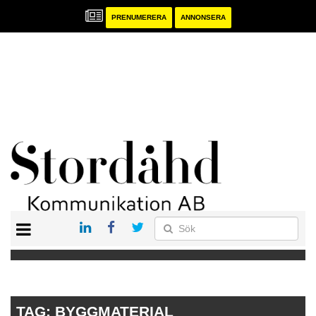
PRENUMERERA
ANNONSERA
START
PRENUMERERA
ANNONSERA
PUBLIKATIONER
TAG:
BYGGMATERIAL