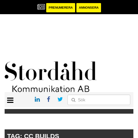
PRENUMERERA
ANNONSERA
START
PRENUMERERA
ANNONSERA
PUBLIKATIONER
TAG:
CC BUILDS