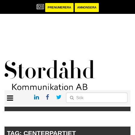
PRENUMERERA
ANNONSERA
START
PRENUMERERA
ANNONSERA
PUBLIKATIONER
TAG:
CENTERPARTIET