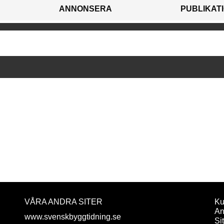
ANNONSERA
PUBLIKAT
VÅRA ANDRA SITER
Ku
An
www.svenskbyggtidning.se
Si