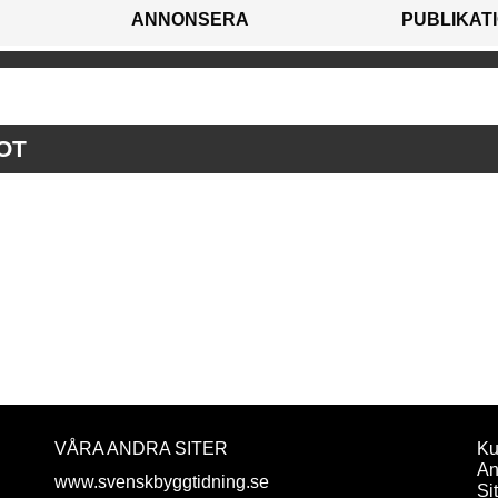
ANNONSERA
PUBLIKAT
OT
VÅRA ANDRA SITER
Ku
An
www.svenskbyggtidning.se
Si