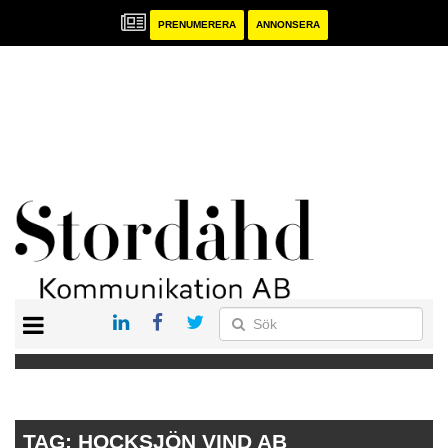
PRENUMERERA
ANNONSERA
START
PRENUMERERA
ANNONSERA
PUBLIKATIONER
TAG:
HOCKSJÖN VIND AB