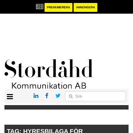
PRENUMERERA
ANNONSERA
START
PRENUMERERA
ANNONSERA
PUBLIKATIONER
TAG:
HYRESBILAGA FÖR