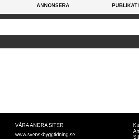
ANNONSERA
PUBLIKAT
VÅRA ANDRA SITER
Ku
An
www.svenskbyggtidning.se
Si