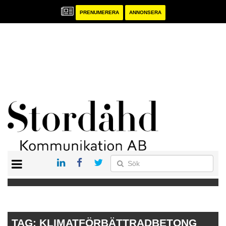
PRENUMERERA
ANNONSERA
START
PRENUMERERA
ANNONSERA
PUBLIKATIONER
TAG:
KLIMATFÖRBÄTTRADBETONG