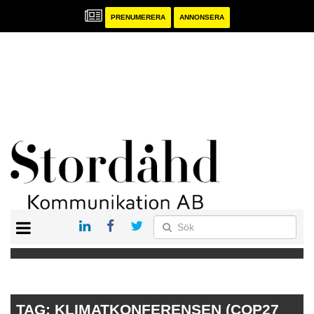
PRENUMERERA
ANNONSERA
START
PRENUMERERA
ANNONSERA
PUBLIKATIONER
TAG:
KLIMATKONFERENSEN (COP27