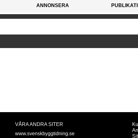
ANNONSERA
PUBLIKAT
VÅRA ANDRA SITER
Ku
An
www.svenskbyggtidning.se
Si