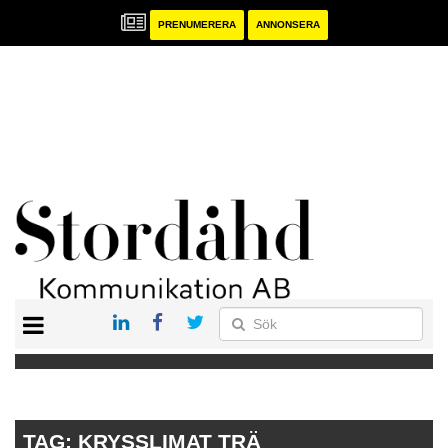
PRENUMERERA
ANNONSERA
START
PRENUMERERA
ANNONSERA
PUBLIKATIONER
TAG:
KRYSSLIMAT TRÄ