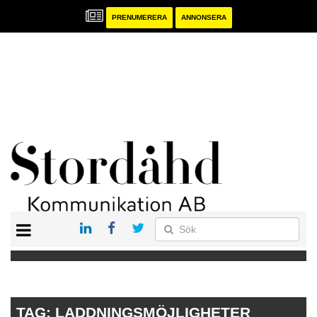
PRENUMERERA
ANNONSERA
START
PRENUMERERA
ANNONSERA
PUBLIKATIONER
TAG:
LADDNINGSMÖJLIGHETER