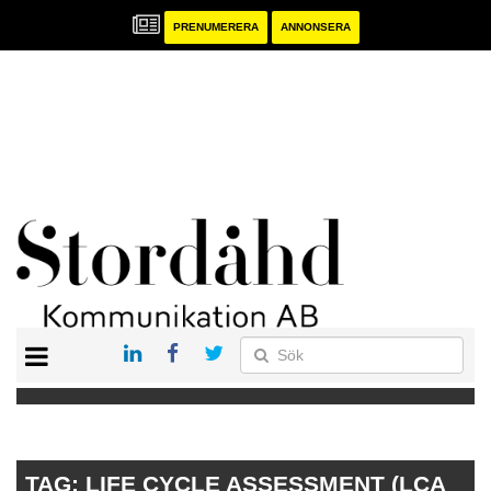
PRENUMERERA
ANNONSERA
START
PRENUMERERA
ANNONSERA
PUBLIKATIONER
TAG:
LIFE CYCLE ASSESSMENT (LCA