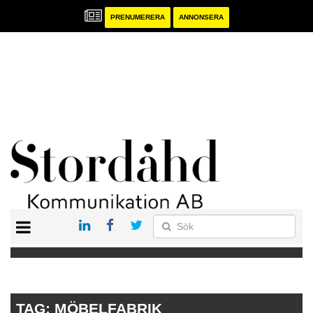
PRENUMERERA
ANNONSERA
START
PRENUMERERA
ANNONSERA
PUBLIKATIONER
TAG:
MÖBELFABRIK