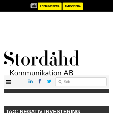
PRENUMERERA
ANNONSERA
START
PRENUMERERA
ANNONSERA
PUBLIKATIONER
TAG:
NEGATIV INVESTERING