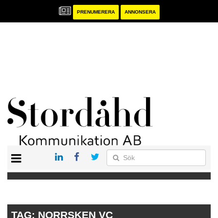
PRENUMERERA
ANNONSERA
START
PRENUMERERA
ANNONSERA
PUBLIKATIONER
TAG:
NORRSKEN VC