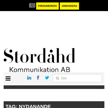
PRENUMERERA
ANNONSERA
START
PRENUMERERA
ANNONSERA
PUBLIKATIONER
TAG:
NYDANANDE