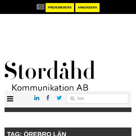
PRENUMERERA
ANNONSERA
START
PRENUMERERA
ANNONSERA
PUBLIKATIONER
TAG:
ÖREBRO LÄN