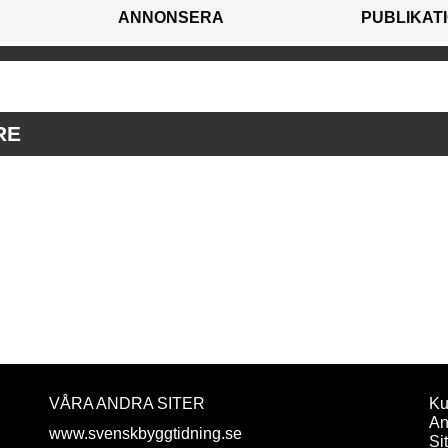
ANNONSERA
PUBLIKAT
RE
VÅRA ANDRA SITER
Ku
An
www.svenskbyggtidning.se
Si