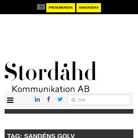
PRENUMERERA
ANNONSERA
START
PRENUMERERA
ANNONSERA
PUBLIKATIONER
TAG:
SANDÉNS GOLV