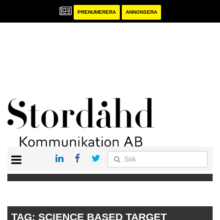
PRENUMERERA
ANNONSERA
START
PRENUMERERA
ANNONSERA
PUBLIKATIONER
TAG:
SCIENCE BASED TARGET