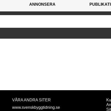
ANNONSERA
PUBLIKAT
VÅRA ANDRA SITER
Ku
An
www.svenskbyggtidning.se
Si