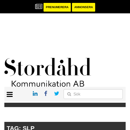
PRENUMERERA
ANNONSERA
START
PRENUMERERA
ANNONSERA
PUBLIKATIONER
TAG:
SLP