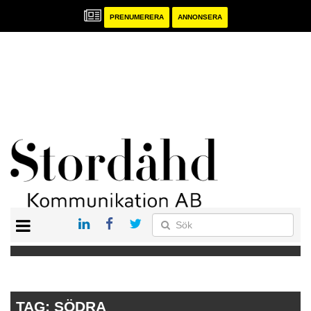
PRENUMERERA
ANNONSERA
START
PRENUMERERA
ANNONSERA
PUBLIKATIONER
TAG:
SÖDRA