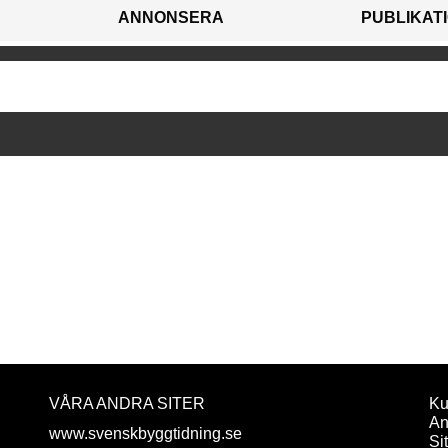
ANNONSERA
PUBLIKAT
VÅRA ANDRA SITER
Ku
An
www.svenskbyggtidning.se
Si