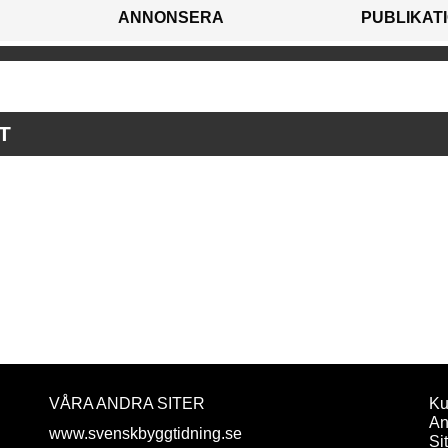
ANNONSERA
PUBLIKAT
T
VÅRA ANDRA SITER
Ku
An
www.svenskbyggtidning.se
Si