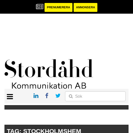
PRENUMERERA
ANNONSERA
START
PRENUMERERA
ANNONSERA
PUBLIKATIONER
TAG:
STOCKHOLMSHEM