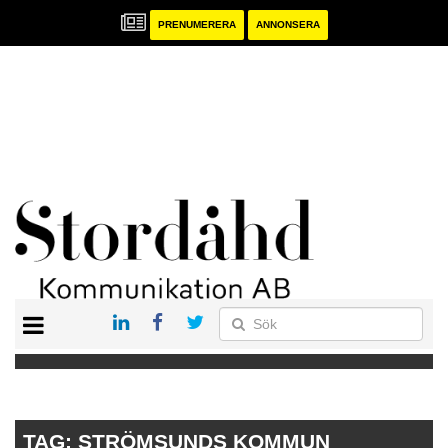
PRENUMERERA
ANNONSERA
START
PRENUMERERA
ANNONSERA
PUBLIKATIONER
TAG:
STRÖMSUNDS KOMMUN