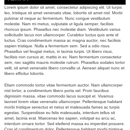
Lorem ipsum dolor sit amet, consectetur adipiscing elit. Ut turpis
leo, tristique sit amet venenatis vitae, lobortis sit amet nisl. Morbi
pulvinar id neque ac fermentum. Nunc congue vestibulum
molestie. Nam mi metus, vulputate ut ligula semper, facilisis
rhoncus ipsum. Phasellus nec molestie diam. Vestibulum varius
sollicitudin lacus non ullamcorper. Curabitur luctus quis ante id
luctus. Cras condimentum massa ac magna auctor, nec facilisis
sapien tristique. Nulla a fermentum sem. Sed a odio risus.
Phasellus vel feugiat metus, in lacinia turpis. Ut libero risus,
facilisis non cursus at, mattis in ex. Nam fermentum consectetur
sem, nec sagittis mauris molestie rutrum. Phasellus sodales tortor
velit, sit amet venenatis libero convallis ut. Aenean aliquet nunc et
libero efficitur lobortis.
Etiam commodo tortor vitae fermentum auctor. Nam ullamcorper
nisl tortor, a condimentum libero porta vel. Proin faucibus
dignissim massa, vitae commodo lacus suscipit et. Vivamus
laoreet lorem vitae venenatis ullamcorper. Pellentesque habitant
morbi tristique senectus et netus et malesuada fames ac turpis
egestas. Suspendisse eu felis malesuada, interdum tellus sit
amet, lacinia erat. Maecenas leo sapien, volutpat eu arcu ac,
interdum ornare tortor. Sed eleifend massa eu imperdiet posuere.
Cras id condimentum dolor. Pellentesque habitant morbi tristique